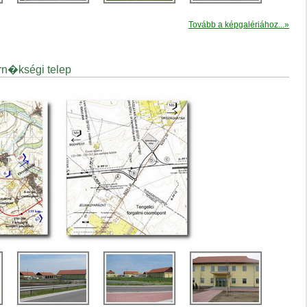
Tovább a képgalériához...»
rn�kségi telep