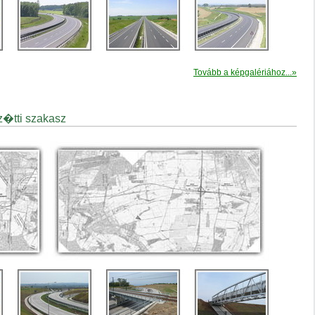
Tovább a képgalériához...»
z�tti szakasz