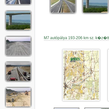
M7 autópálya 193-206 km sz. k�z�tt