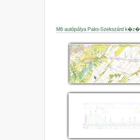
M6 autópálya Paks-Szekszárd k�z�t