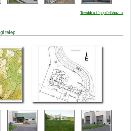
Tovább a képgalériához...»
i telep