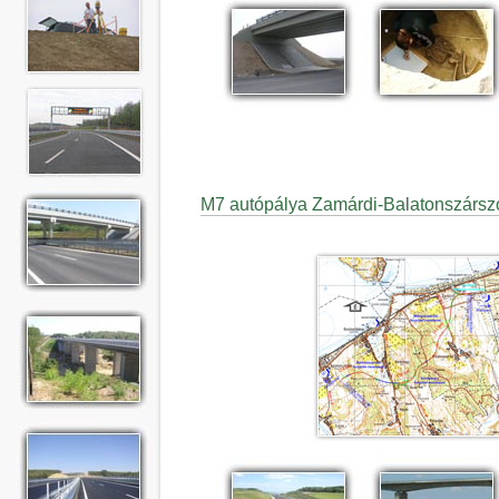
M7 autópálya Zamárdi-Balatonszársz