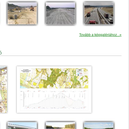
Tovább a képgalériához...»
ó