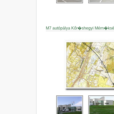
M7 autópálya Kőr�shegyi Mérn�kség