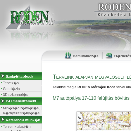
Bemutatkoz�s
El�rhető
Terveink alapján megvalósult l
Szolg�ltat�sok
Tervez�s
Tekintse meg a
RODEN Mérn�ki Iroda
tervei al
Geod�zia
3D szkennel�s
M7 autópálya 17-110 felújítás,bővítés
ISO menedzsment
Min�s�gir�ny�t�s,
K�rnyezetir�ny�t�s
Referencia munk�k
Terveink alapj�n