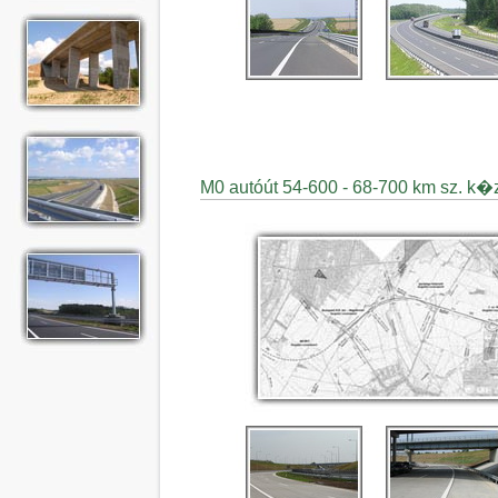
M0 autóút 54-600 - 68-700 km sz. k�