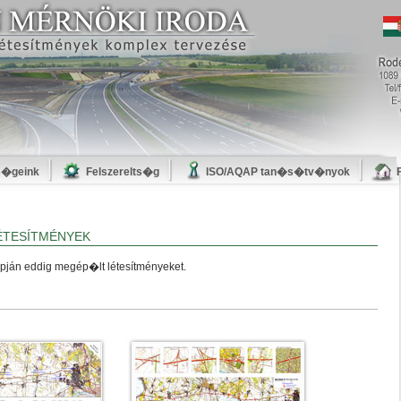
s�geink
Felszerelts�g
ISO/AQAP tan�s�tv�nyok
étesítmények
apján eddig megép�lt létesítményeket.